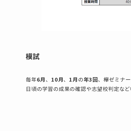
模試
毎年
6月
、
10月
、
1月
の
年3回
、欅ゼミナー
日頃の学習の成果の確認や志望校判定など